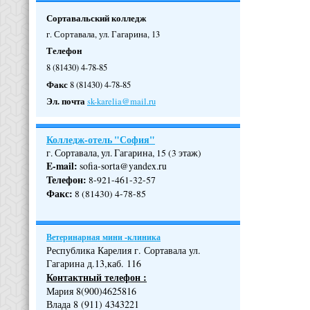
Сортавальский колледж
г. Сортавала, ул. Гагарина, 13
Телефон
8 (81430) 4-78-85
Факс
8 (81430) 4-78-85
Эл. почта
sk-karelia@mail.ru
Колледж-отель "София"
г. Сортавала, ул. Гагарина, 15 (3 этаж)
E-mail:
sofia-sorta@yandex.ru
Телефон
:
8-921-461-32-57
Факс
:
8 (81430) 4-78-85
Ветеринарная мини -клиника
Республика Карелия г. Сортавала ул.
Гагарина д.13,каб. 116
Контактный телефон :
Мария 8(900)4625816
Влада 8 (911) 4343221