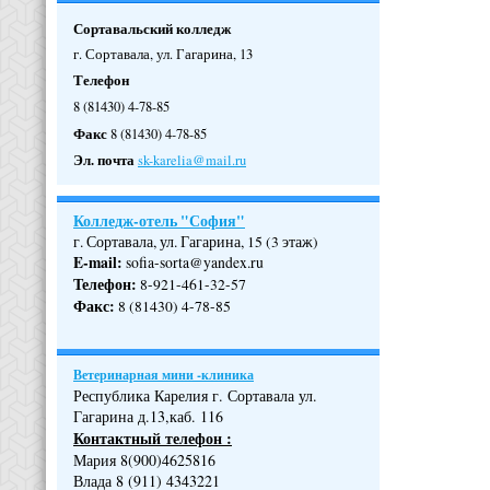
Сортавальский колледж
г. Сортавала, ул. Гагарина, 13
Телефон
8 (81430) 4-78-85
Факс
8 (81430) 4-78-85
Эл. почта
sk-karelia@mail.ru
Колледж-отель "София"
г. Сортавала, ул. Гагарина, 15 (3 этаж)
E-mail:
sofia-sorta@yandex.ru
Телефон
:
8-921-461-32-57
Факс
:
8 (81430) 4-78-85
Ветеринарная мини -клиника
Республика Карелия г. Сортавала ул.
Гагарина д.13,каб. 116
Контактный телефон :
Мария 8(900)4625816
Влада 8 (911) 4343221