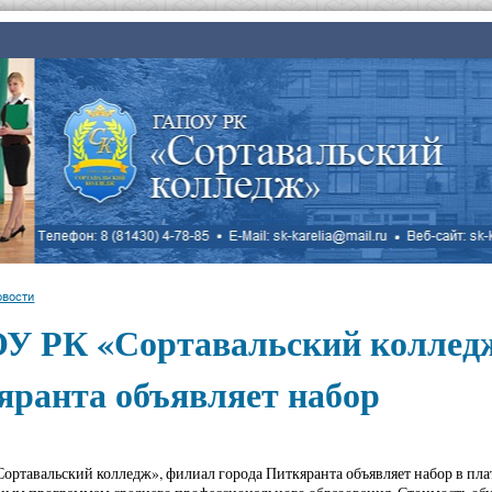
овости
У РК «Сортавальский колледж
яранта объявляет набор
ртавальский колледж», филиал города Питкяранта объявляет набор в пл