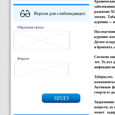
Хронические
заболевания
развития ХО
Версия для слабовидящих
легких. Таб
курения — н
Обратная связь:
Последствия
курения мат
Детям младш
и бронхита,
Согласно оц
Форум:
лет. Те, кт
инфекции ни
Туберкулез.
компоненты
Активная фо
смерти от д
Загрязнение
веществ, из
может заде