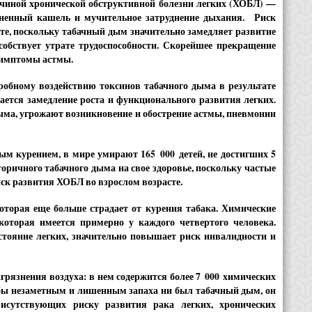
ичиной хронической обструктивной болезни легких (ХОБЛ) —
зненный кашель и мучительное затруднение дыхания. Риск
те, поскольку табачный дым значительно замедляет развитие
особствует утрате трудоспособности. Скорейшее прекращение
симптомы астмы.
робному воздействию токсинов табачного дыма в результате
ется замедление роста и функционального развития легких.
ыма, угрожают возникновение и обострение астмы, пневмонии
м курением, в мире умирают 165 000 детей, не достигших 5
торичного табачного дыма на свое здоровье, поскольку частые
ск развития ХОБЛ во взрослом возрасте.
которая еще больше страдает от курения табака. Химические
оторая имеется примерно у каждого четвертого человека.
тояние легких, значительно повышает риск инвалидности и
грязнения воздуха: в нем содержится более 7 000 химических
м бы незаметным и лишенным запаха ни был табачный дым, он
рисутствующих риску развития рака легких, хронических