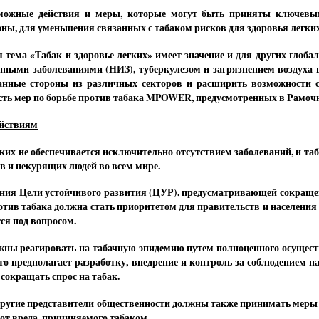
можные действия и меры, которые могут быть приняты ключевым
аны, для уменьшения связанных с табаком рисков для здоровья легких
 тема «Табак и здоровье легких» имеет значение и для других глоба
ными заболеваниями (НИЗ), туберкулезом и загрязнением воздуха 
анные стороны из различных секторов и расширить возможности с
ть мер по борьбе против табака MPOWER, предусмотренных в Рамочн
ействиям
гких не обеспечивается исключительно отсутствием заболеваний, и та
 и некурящих людей во всем мире.
ния Цели устойчивого развития (ЦУР), предусматривающей сокращен
против табака должна стать приоритетом для правительств и населения
ся под вопросом.
ны реагировать на табачную эпидемию путем полноценного осущес
 предполагает разработку, внедрение и контроль за соблюдением н
сокращать спрос на табак.
другие представители общественности должны также принимать меры п
от вреда, причиняемого табаком.