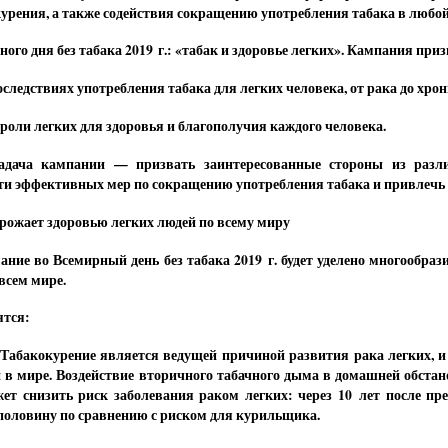
курения, а также содействия сокращению употребления табака в любо
ого дня без табака 2019 г.: «табак и здоровье легких». Кампания при
оследствиях употребления табака для легких человека, от рака до хр
роли легких для здоровья и благополучия каждого человека.
адача кампании — призвать заинтересованные стороны из разли
ти эффективных мер по сокращению употребления табака и привлечь к 
грожает здоровью легких людей по всему миру
ание во Всемирный день без табака 2019 г. будет уделено многообра
 всем мире.
ятся:
 Табакокурение является ведущей причиной развития рака легких, и 
и в мире. Воздействие вторичного табачного дыма в домашней обстан
ет снизить риск заболевания раком легких: через 10 лет после п
половину по сравнению с риском для курильщика.