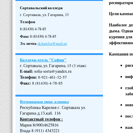
респираторн
Сортавальский колледж
Цели кампан
г. Сортавала, ул. Гагарина, 13
Телефон
Наиболее де
8 (81430) 4-78-85
дыма. Однак
Факс
8 (81430) 4-78-85
курения для
эффективнос
Эл. почта
sk-karelia@mail.ru
Кампания по
Колледж-отель "София"
рис
г. Сортавала, ул. Гагарина, 15 (3 этаж)
E-mail:
sofia-sorta@yandex.ru
инф
Телефон
:
8-921-461-32-57
Факс
:
8 (81430) 4-78-85
гло
заб
Ветеринарная мини -клиника
нов
Республика Карелия г. Сортавала ул.
Гагарина д.13,каб. 116
пос
Контактный телефон :
Мария 8(900)4625816
важ
Влада 8 (911) 4343221