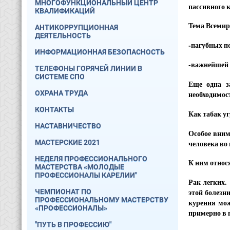
МНОГОФУНКЦИОНАЛЬНЫЙ ЦЕНТР
пассивного 
КВАЛИФИКАЦИЙ
Тема Всемирн
АНТИКОРРУПЦИОННАЯ
ДЕЯТЕЛЬНОСТЬ
-пагубных п
ИНФОРМАЦИОННАЯ БЕЗОПАСНОСТЬ
-важнейшей 
ТЕЛЕФОНЫ ГОРЯЧЕЙ ЛИНИИ В
СИСТЕМЕ СПО
Еще одна з
ОХРАНА ТРУДА
необходимос
КОНТАКТЫ
Как табак у
НАСТАВНИЧЕСТВО
Особое вним
МАСТЕРСКИЕ 2021
человека во
НЕДЕЛЯ ПРОФЕССИОНАЛЬНОГО
К ним относ
МАСТЕРСТВА «МОЛОДЫЕ
ПРОФЕССИОНАЛЫ КАРЕЛИИ"
Рак легких.
ЧЕМПИОНАТ ПО
этой болезн
ПРОФЕССИОНАЛЬНОМУ МАСТЕРСТВУ
курения мож
«ПРОФЕССИОНАЛЫ»
примерно в 
"ПУТЬ В ПРОФЕССИЮ"