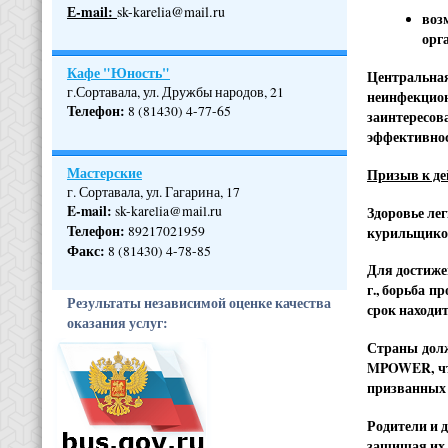
Е-mail:
sk-karelia@mail.ru
воз
орг
Кафе "Юность"
Центральная
г.Сортавала, ул. Дружбы народов, 21
неинфекцион
Телефон
:
8 (81430) 4-77-65
заинтересов
эффективнос
Мастерские
Призыв к д
г. Сортавала, ул. Гагарина, 17
E-mail:
sk-karelia@mail.ru
Здоровье ле
Телефон
:
89217021959
курильщиков
Факс:
8 (81430) 4-78-85
Для достиже
г., борьба 
Результаты независимой оценке качества
срок находит
оказания услуг:
Страны долж
MPOWER, что
призванных 
Родители и 
защищая их 