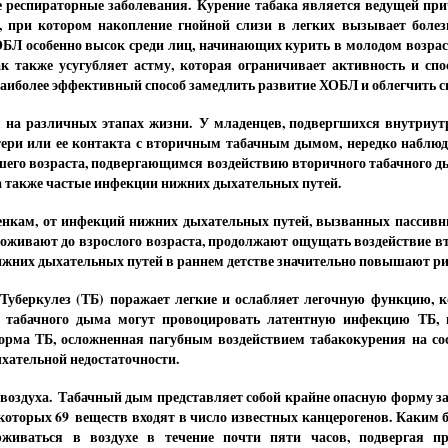
 респираторные заболевания. Курение табака является ведущей пр
, при котором накопление гнойной слизи в легких вызывает боле
БЛ особенно высок среди лиц, начинающих курить в молодом возрас
ак также усугубляет астму, которая ограничивает активность и сп
аиболее эффективный способ замедлить развитие ХОБЛ и облегчить 
 на различных этапах жизни. У младенцев, подвергшихся внутриут
ери или ее контакта с вторичным табачным дымом, нередко наблюда
его возраста, подвергающимся воздействию вторичного табачного д
 а также частые инфекции нижних дыхательных путей.
енкам, от инфекций нижних дыхательных путей, вызванных пассивны
о доживают до взрослого возраста, продолжают ощущать воздействие в
жних дыхательных путей в раннем детстве значительно повышают ри
 Туберкулез (ТБ) поражает легкие и ослабляет легочную функцию, 
 табачного дыма могут провоцировать латентную инфекцию ТБ, к
рма ТБ, осложненная пагубным воздействием табакокурения на сос
ыхательной недостаточности.
 воздуха. Табачный дым представляет собой крайне опасную форму за
 которых 69 веществ входят в число известных канцерогенов. Каки
рживаться в воздухе в течение почти пяти часов, подвергая п