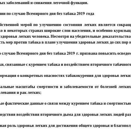
ых заболеваний и снижения легочной функции.
ии по случаю Всемирного дня без табака 2019 года
йственной мерой по улучшению состояния легких является сокращ
о в некоторых странах широкие слои населения, и особенно курильщи
 здоровья легких человека. Несмотря на убедительные доказательства 
ть мер против табака в плане улучшения здоровья легких до сих пор 
 случаю Всемирного дня без табака 2019 г. призвана повысить освед
ки, связанные с курением табака и воздействием вторичного табачног
ормация о конкретных опасностях табакокурения для здоровья легки
бальные масштабы смертности и заболеваемости от болезней легки
олевания и рак легких;
ые фактические данные о связи между курением табака и смертностью 
ледствия воздействия вторичного дыма для здоровья легких людей ра
ная роль здоровья легких для достижения общего здоровья и благопо