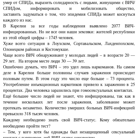
умер от СПИДа, выразить солидарность с людьми, живущими с ВИЧ/
СПИДом, информировать и мобилизовать общество,
заставить
задуматься о том, что эпидемия СПИДа может коснуться
каждого из нас.
В Карелии за все годы наблюдения выявлено 2077 ВИЧ-
инфицированных. Но не все они наши земляки: жителей республики
из этой общей цифры – 1745 человек.
Хуже всего ситуация в Лоухском, Сортавальском, Лахденпохском,
Олонецком районах и Костомукше.
Чаще всего ВИЧ обнаруживают у молодых людей – в возрасте 20 —
29 лет. На втором месте люди 30 — 39 лет.
Ошибочно думать, что ВИЧ – это удел лишь наркоманов. На самом
деле в Карелии больше половины случаев заражения происходит
половым путем. В этом году это число еще больше – 73 процента.
Употребление инъекционных наркотиков привело к заражению в 25
процентах. Два человека заразились при гомосексуальных контактах.
Ещё большее число людей не знают, что инфицированы, так как в
течение нескольких лет после заражения, заболевание может
протекать незаметно. Количество умерших больных ВИЧ-инфекцией
превысило 318 тысяч человек.
Каждому необходимо знать свой
ВИЧ-статус. Кому обязательно
необходимо пройти тест?
– Тем, у кого хотя бы однажды был незащищенный сексуальный
контакт с партнером, чей ВИЧ-статус неизвестен.