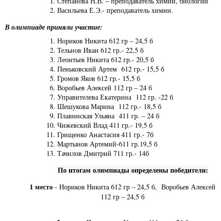
Степанова Н.В. – преподаватель химии, биологии
Васильева Е.Э.- преподаватель химии.
В олимпиаде приняли участие:
Нориков Никита 612 гр – 24,5 б
Тельнов Иван 612 гр.- 22,5 б
Леонтьев Никита 612 гр.- 20,5 б
Пеньковский Артем 612 гр.- 15,5 б
Громов Яков 612 гр.- 15,5 б
Воробьев Алексей 112 гр – 24 б
Управителева Екатерина 112 гр. -22 б
Шешукова Марина 112 гр.- 18,5 б
Плавинская Ульяна 411 гр. – 24 б
Чижевский Влад 411 гр.- 19,5 б
Грищенко Анастасия 411 гр.- 7б
Мартынов Артемий-611 гр.19,5 б
Тачилов Дмитрий 711 гр.- 14б
По итогам олимпиады определены победители:
1 место
- Нориков Никита 612 гр – 24,5 б, Воробьев Алексей
112 гр – 24,5 б