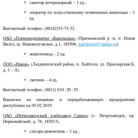
санитар ветеринарный – 1 ед.;
оператор по искусственному осеменению животных – 1
ед.
Контактный телефон: (88142)53-73-32.
ОАО «Племпредприятие «Карельское»
(Прионежский р -н, п .Новая
Вилга, ш. Нововилговское, д.1, 185506,
karelplem@yandex.ru
).
животновод – 2 ед.
ООО «Новое»
(Лахденпохский район, п. Хийтола, ул. Приозерская Б,
д. 1 – А).
скотник – 4 ед.
Контактный телефон: (8812) 610 -20 -55.
Вакансии на пищевых и перерабатывающих предприятиях
республики на 05.02.2019:
ОАО «Петрозаводский хлебозавод Сампо»
(г. Петрозаводск, пр.
Первомайский, д. 76, 185013).
слесарь-ремонтник – 1 ед.;