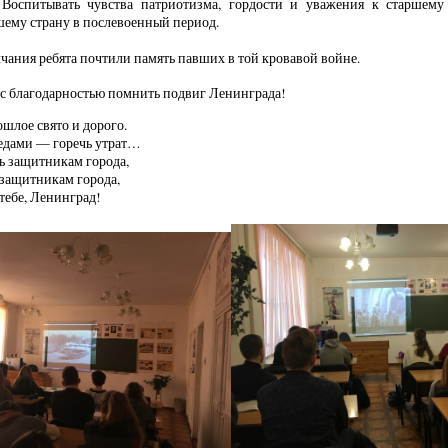
 Воспитывать чувства патриотизма, гордости и уважения к старшем
ановившему страну в послевое
ания ребята почтили память павших в той кровавой войне.
 с благодарностью помнить подвиг Ленинграда!
шлое свято и дорого.
едами — горечь утрат…
ь защитникам города,
 защитникам города,
 тебе, Ленинград!