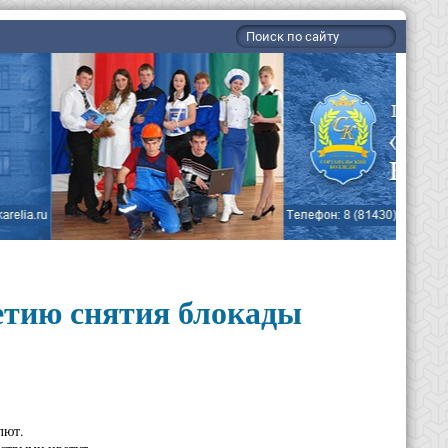
етию снятия блокады
лют.