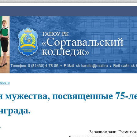
овости
и мужества, посвященные 75-л
нграда.
.
За залпом залп. Гремит са