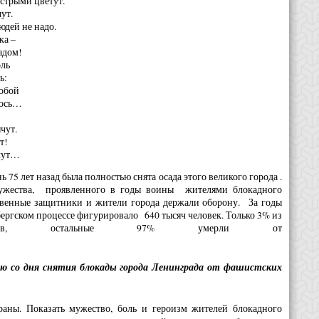
естрыми цветут.
ут.
юдей не надо.
ка –
адом!
оль
ь:
обой
лось…
чут.
т!
чут…
 75 лет назад была полностью снята осада этого великого города .
о мужества, проявленного в годы воины жителями блокадного
ественные защитники и жители города держали оборону. За годы
бергском процессе фигурировало 640 тысяч человек. Только 3% из
ов, остальные 97% умерли от
да.
ю со дня снятия блокады города Ленинграда от фашистских
аны. Показать мужество, боль и героизм жителей блокадного