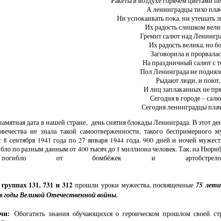
Ракеты в воздухе горячем цветами п
А ленинградцы тихо плач
Ни успокаивать пока, ни утешать л
Их радость слишком вели
Гремит салют над Ленингр
Их радость велика, но б
Заговорила и прорвалас
На праздничный салют с т
Пол Ленинграда не подня
Рыдают люди, и поют,
И лиц заплаканных не пря
Сегодня в городе – салю
Сегодня ленинградцы пла
амятная дата в нашей стране, день снятия блокады Ленинграда. В этот день
овечества не знала такой самоотверженности, такого беспримерног
 8 сентября 1941 года по 27 января 1944 года. 900 дней и ночей муж
бло по разным данным от 400 тысяч до 1 миллиона человек. Так, на Нюрн
огибло от бомбёжек и артобстрел
голо
группах 131, 731 и 312
75 лети
прошли уроки мужества, посвященные
в в годы Великой Отечественной войны.
ачи:
Обогатить знания обучающихся о героическом прошлом своей стр