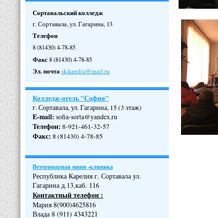
Сортавальский колледж
г. Сортавала, ул. Гагарина, 13
Телефон
8 (81430) 4-78-85
Факс
8 (81430) 4-78-85
Эл. почта
sk-karelia@mail.ru
Колледж-отель "София"
г. Сортавала, ул. Гагарина, 15 (3 этаж)
E-mail:
sofia-sorta@yandex.ru
Телефон
:
8-921-461-32-57
Факс
:
8 (81430) 4-78-85
Ветеринарная мини -клиника
Республика Карелия г. Сортавала ул.
Гагарина д.13,каб. 116
Контактный телефон :
Мария 8(900)4625816
Влада 8 (911) 4343221