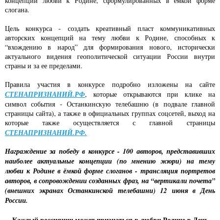
концепций любви к Родине, сформулированных в ёмкой форме
слогана.
Цель конкурса - создать креативный пласт коммуникативных
авторских концепций на тему любви к Родине, способных к
“вхождению в народ” для формирования нового, исторически
актуального видения геополитической ситуации России внутри
страны и за ее пределами.
Правила участия в конкурсе подробно изложены на сайте
СТЕНАПРИЗНАНИЙ.РФ
, которые открываются при клике на
символ события - Останкинскую телебашню (в подвале главной
страницы сайта), а также в официальных группах соцсетей, выход на
которые также осуществляется с главной страницы
СТЕНАПРИЗНАНИЙ.РФ.
Награждение за победу в конкурсе - 100 авторов, представивших
наиболее актуальные концепции (по мнению жюри) на тему
любви к Родине в ёмкой форме слоганов - трансляция портретов
авторов, в сопровождении созданных фраз, на “вертикали почета”
(внешних экранах Останкинской телебашни) 12 июня в День
России.
Каждый россиянин может признаться в любви Родине в День