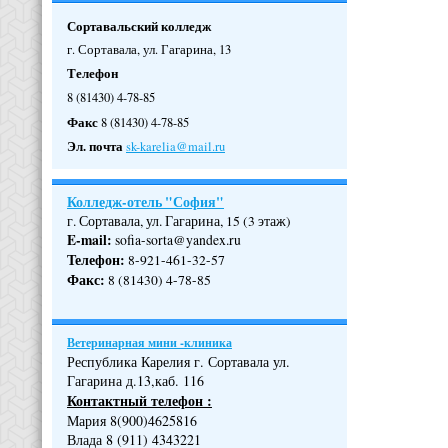
Сортавальский колледж
г. Сортавала, ул. Гагарина, 13
Телефон
8 (81430) 4-78-85
Факс
8 (81430) 4-78-85
Эл. почта
sk-karelia@mail.ru
Колледж-отель "София"
г. Сортавала, ул. Гагарина, 15 (3 этаж)
E-mail:
sofia-sorta@yandex.ru
Телефон
:
8-921-461-32-57
Факс
:
8 (81430) 4-78-85
Ветеринарная мини -клиника
Республика Карелия г. Сортавала ул.
Гагарина д.13,каб. 116
Контактный телефон :
Мария 8(900)4625816
Влада 8 (911) 4343221