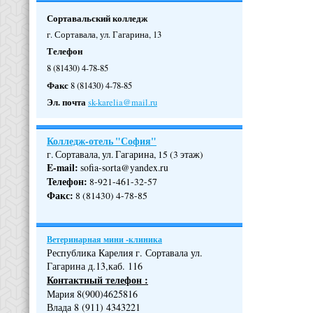
Сортавальский колледж
г. Сортавала, ул. Гагарина, 13
Телефон
8 (81430) 4-78-85
Факс
8 (81430) 4-78-85
Эл. почта
sk-karelia@mail.ru
Колледж-отель "София"
г. Сортавала, ул. Гагарина, 15 (3 этаж)
E-mail:
sofia-sorta@yandex.ru
Телефон
:
8-921-461-32-57
Факс
:
8 (81430) 4-78-85
Ветеринарная мини -клиника
Республика Карелия г. Сортавала ул.
Гагарина д.13,каб. 116
Контактный телефон :
Мария 8(900)4625816
Влада 8 (911) 4343221