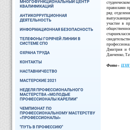
МНОГОФУНКЦИОНАЛЬНЫЙ ЦЕНТР
студенческо
КВАЛИФИКАЦИЙ
правилами п
ряд отделен
АНТИКОРРУПЦИОННАЯ
выпускающее
ДЕЯТЕЛЬНОСТЬ
участие в п
общественно
ИНФОРМАЦИОННАЯ БЕЗОПАСНОСТЬ
старшеклассн
свидетельств
ТЕЛЕФОНЫ ГОРЯЧЕЙ ЛИНИИ В
СИСТЕМЕ СПО
профессиона
Дмитрия и С
ОХРАНА ТРУДА
Данченко, Та
КОНТАКТЫ
Фото -
ЦЗН 
НАСТАВНИЧЕСТВО
МАСТЕРСКИЕ 2021
НЕДЕЛЯ ПРОФЕССИОНАЛЬНОГО
МАСТЕРСТВА «МОЛОДЫЕ
ПРОФЕССИОНАЛЫ КАРЕЛИИ"
ЧЕМПИОНАТ ПО
ПРОФЕССИОНАЛЬНОМУ МАСТЕРСТВУ
«ПРОФЕССИОНАЛЫ»
"ПУТЬ В ПРОФЕССИЮ"