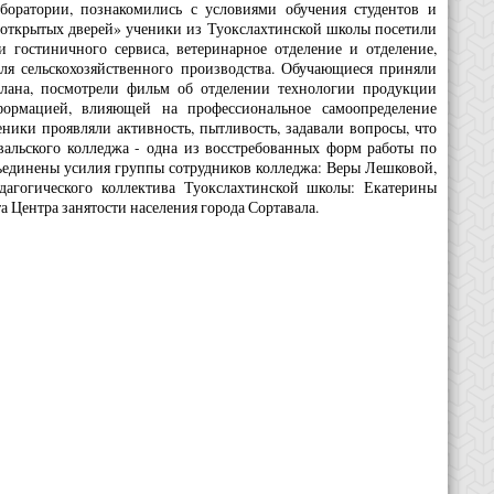
боратории, познакомились с условиями обучения студентов и
 открытых дверей» ученики из Туокслахтинской школы посетили
и гостиничного сервиса, ветеринарное отделение и отделение,
я сельскохозяйственного производства. Обучающиеся приняли
плана, посмотрели фильм об отделении технологии продукции
формацией, влияющей на профессиональное самоопределение
ники проявляли активность, пытливость, задавали вопросы, что
авальского колледжа - одна из восстребованных форм работы по
ъединены усилия группы сотрудников колледжа: Веры Лешковой,
дагогического коллектива Туокслахтинской школы: Екатерины
 Центра занятости населения города Сортавала.