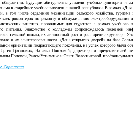
м общежитии. Будущие абитуриенты увидели учебные аудитории и ла
риема в старейшее учебное заведение нашей республики. В рамках «Дня
ий, в том числе отделения механизации сельского хозяйства, туризма 
 электромонтеров по ремонту и обслуживанию электрооборудования дл
рактических занятиях, проводимых для студентов в рамках учебного 
го питания. Знакомство с колледжем сопровождалось полезной ин
иков сельской школы, их личностный рост и расширение кругозора. Уче
овало о их заинтересованности. «День открытых дверей» на базе Сорт
льной ориентации подрастающего поколения, на успех которого были об
ергея Грязновых, Натальи Попковой; директора и представителей пе
тьяны Поповой, Раисы Устименко и Ольги Волосниковой, профконсультанта
г. Сортавала