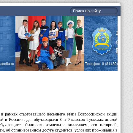
 в рамках стартовавшего весеннего этапа Всероссийской акции
ай в России», для обучающихся 8 и 9 классов Туокслахтинской
бучающиеся были ознакомлены с колледжем, его историей,
ти, об организованном досуге студентов, условиях проживания в