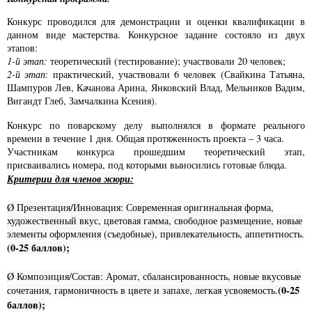
Конкурс проводился для демонстрации и оценки квалификации в
данном виде мастерства. Конкурсное задание состояло из двух
этапов:
1-й этап:
теоретический (тестирование); участвовали 20 человек;
2-й этап
: практический, участвовали 6 человек (Свайкина Татьяна,
Шампуров Лев, Качанова Арина, Янковский Влад, Мельников Вадим,
Вигандт Глеб, Замчалкина Ксения).
Конкурс по поварскому делу выполнялся в формате реального
времени в течение 1 дня. Общая протяженность проекта – 3 часа.
Участникам конкурса прошедшим теоретический этап,
присваивались номера, под которыми выносились готовые блюда.
Критерии для членов жюри:
Ø Презентация/Инновация: Современная оригинальная форма,
художественный вкус, цветовая гамма, свободное размещение, новые
элементы оформления (съедобные), привлекательность, аппетитность.
(0-25 баллов);
Ø Композиция/Состав: Аромат, сбалансированность, новые вкусовые
(0-25
сочетания, гармоничность в цвете и запахе, легкая усвояемость.
баллов);