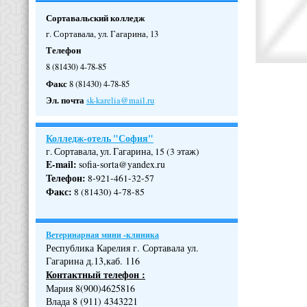
Сортавальский колледж
г. Сортавала, ул. Гагарина, 13
Телефон
8 (81430) 4-78-85
Факс
8 (81430) 4-78-85
Эл. почта
sk-karelia@mail.ru
Колледж-отель "София"
г. Сортавала, ул. Гагарина, 15 (3 этаж)
E-mail:
sofia-sorta@yandex.ru
Телефон
:
8-921-461-32-57
Факс
:
8 (81430) 4-78-85
Ветеринарная мини -клиника
Республика Карелия г. Сортавала ул.
Гагарина д.13,каб. 116
Контактный телефон :
Мария 8(900)4625816
Влада 8 (911) 4343221