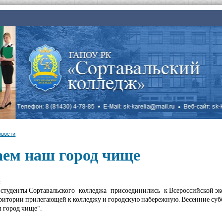
овости
аем наш город чище
.
студенты Сортавальского колледжа присоединились к Всероссийской эко
итории прилегающей к колледжу и городскую набережную. Весенние суб
 город чище".