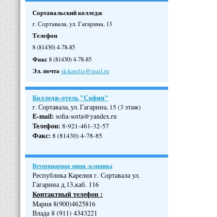
Сортавальский колледж
г. Сортавала, ул. Гагарина, 13
Телефон
8 (81430) 4-78-85
Факс
8 (81430) 4-78-85
Эл. почта
sk-karelia@mail.ru
Колледж-отель "София"
г. Сортавала, ул. Гагарина, 15 (3 этаж)
E-mail:
sofia-sorta@yandex.ru
Телефон
:
8-921-461-32-57
Факс
:
8 (81430) 4-78-85
Ветеринарная мини -клиника
Республика Карелия г. Сортавала ул.
Гагарина д.13,каб. 116
Контактный телефон :
Мария 8(900)4625816
Влада 8 (911) 4343221