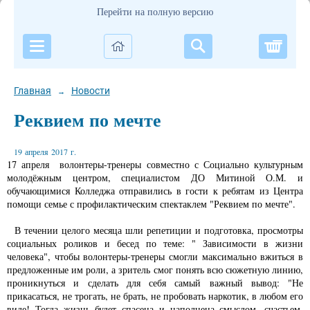
Перейти на полную версию
Корзи
Главная
Новости
→
Реквием по мечте
19 апреля 2017 г.
17 апреля волонтеры-тренеры совместно с Социально культурным
молодёжным центром, специалистом ДО Митиной О.М. и
обучающимися Колледжа отправились в гости к ребятам из Центра
помощи семье с профилактическим спектаклем "Реквием по мечте".
В течении целого месяца шли репетиции и подготовка, просмотры
социальных роликов и бесед по теме: " Зависимости в жизни
человека", чтобы волонтеры-тренеры смогли максимально вжиться в
предложенные им роли, а зритель смог понять всю сюжетную линию,
проникнуться и сделать для себя самый важный вывод: "Не
прикасаться, не трогать, не брать, не пробовать наркотик, в любом его
виде! Тогда жизнь будет спасена и наполнена смыслом, счастьем,