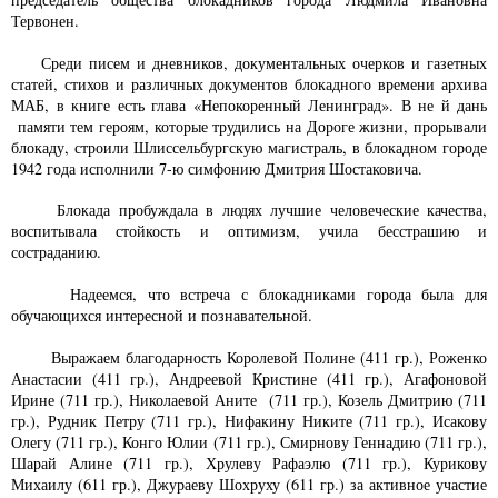
Тервонен.
Среди писем и дневников, документальных очерков и газетных
статей, стихов и различных документов блокадного времени архива
МАБ, в книге есть глава «Непокоренный Ленинград». В не й дань
памяти тем героям, которые трудились на Дороге жизни, прорывали
блокаду, строили Шлиссельбургскую магистраль, в блокадном городе
1942 года исполнили 7-ю симфонию Дмитрия Шостаковича.
Блокада пробуждала в людях лучшие человеческие качества,
воспитывала стойкость и оптимизм, учила бесстрашию и
состраданию.
Надеемся, что встреча с блокадниками города была для
обучающихся интересной и познавательной.
Выражаем благодарность Королевой Полине (411 гр.), Роженко
Анастасии (411 гр.), Андреевой Кристине (411 гр.), Агафоновой
Ирине (711 гр.), Николаевой Аните (711 гр.), Козель Дмитрию (711
гр.), Рудник Петру (711 гр.), Нифакину Никите (711 гр.), Исакову
Олегу (711 гр.), Конго Юлии (711 гр.), Смирнову Геннадию (711 гр.),
Шарай Алине (711 гр.), Хрулеву Рафаэлю (711 гр.), Курикову
Михаилу (611 гр.), Джураеву Шохруху (611 гр.) за активное участие