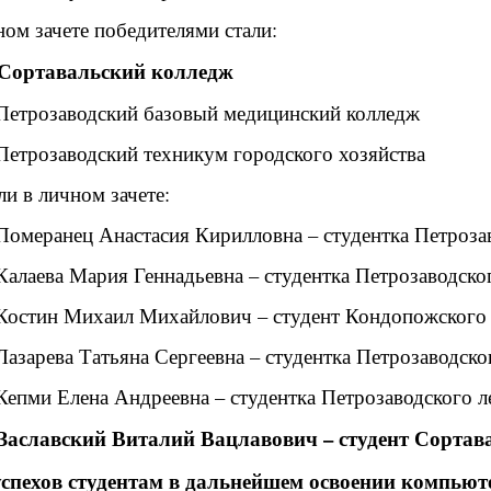
ом зачете победителями стали:
- Сортавальский колледж
 Петрозаводский базовый медицинский колледж
 Петрозаводский техникум городского хозяйства
и в личном зачете:
 Померанец Анастасия Кирилловна – студентка Петроз
 Калаева Мария Геннадьевна – студентка Петрозаводско
- Костин Михаил Михайлович – студент Кондопожского
 Лазарева Татьяна Сергеевна – студентка Петрозаводс
 Кепми Елена Андреевна – студентка Петрозаводского 
- Заславский Виталий Вацлавович – студент Сорта
спехов студентам в дальнейшем освоении компьют