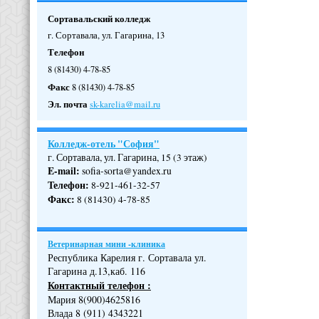
Сортавальский колледж
г. Сортавала, ул. Гагарина, 13
Телефон
8 (81430) 4-78-85
Факс
8 (81430) 4-78-85
Эл. почта
sk-karelia@mail.ru
Колледж-отель "София"
г. Сортавала, ул. Гагарина, 15 (3 этаж)
E-mail:
sofia-sorta@yandex.ru
Телефон
:
8-921-461-32-57
Факс
:
8 (81430) 4-78-85
Ветеринарная мини -клиника
Республика Карелия г. Сортавала ул.
Гагарина д.13,каб. 116
Контактный телефон :
Мария 8(900)4625816
Влада 8 (911) 4343221