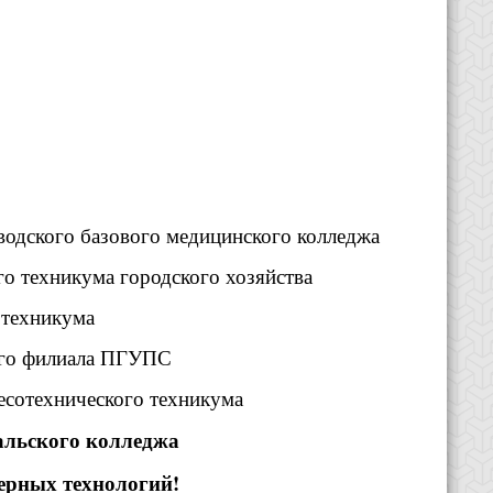
аводского базового медицинского колледжа
го техникума городского хозяйства
 техникума
кого филиала ПГУПС
лесотехнического техникума
вальского колледжа
ерных технологий!