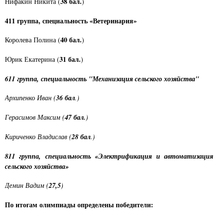
38 бал.
Нифакин Никита (
)
411 группа, специальность
«Ветеринария»
40 бал.
Королева Полина (
)
31 бал.
Юрик Екатерина (
)
611 группа, специальность "Механизация сельского хозяйства"
36 бал
Архипенко Иван (
.)
47 бал.
Герасимов Максим (
)
28 бал
Кириченко Владислав (
.)
811 группа, специальность «Электрификация и автоматизация
сельского хозяйства»
27,5
Демин Вадим (
)
По итогам олимпиады определены победители: