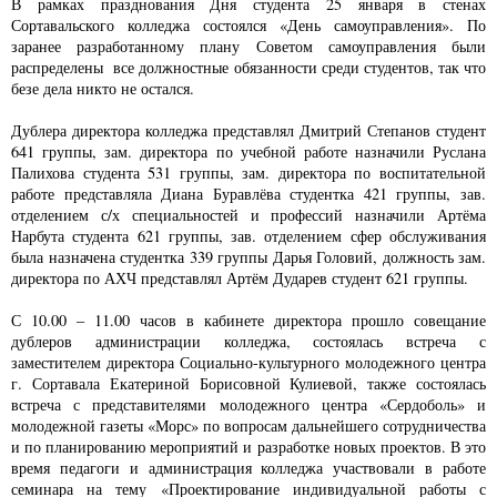
В рамках празднования Дня студента 25 января в стенах
Сортавальского колледжа состоялся «День самоуправления». По
заранее разработанному плану Советом самоуправления были
распределены все должностные обязанности среди студентов, так что
безе дела никто не остался.
Дублера директора колледжа представлял Дмитрий Степанов студент
641 группы, зам. директора по учебной работе назначили Руслана
Палихова студента 531 группы, зам. директора по воспитательной
работе представляла Диана Буравлёва студентка 421 группы, зав.
отделением с/х специальностей и профессий назначили Артёма
Нарбута студента 621 группы, зав. отделением сфер обслуживания
была назначена студентка 339 группы Дарья Головий, должность зам.
директора по АХЧ представлял Артём Дударев студент 621 группы.
С 10.00 – 11.00 часов в кабинете директора прошло совещание
дублеров администрации колледжа, состоялась встреча с
заместителем директора Социально-культурного молодежного центра
г. Сортавала Екатериной Борисовной Кулиевой, также состоялась
встреча с представителями молодежного центра «Сердоболь» и
молодежной газеты «Морс» по вопросам дальнейшего сотрудничества
и по планированию мероприятий и разработке новых проектов. В это
время педагоги и администрация колледжа участвовали в работе
семинара на тему «Проектирование индивидуальной работы с