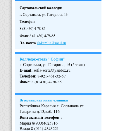
Сортавальский колледж
г. Сортавала, ул. Гагарина, 13
Телефон
8 (81430) 4-78-85
Факс
8 (81430) 4-78-85
Эл. почта
sk-karelia@mail.ru
Колледж-отель "София"
г. Сортавала, ул. Гагарина, 15 (3 этаж)
E-mail:
sofia-sorta@yandex.ru
Телефон
:
8-921-461-32-57
Факс
:
8 (81430) 4-78-85
Ветеринарная мини -клиника
Республика Карелия г. Сортавала ул.
Гагарина д.13,каб. 116
Контактный телефон :
Мария 8(900)4625816
Влада 8 (911) 4343221