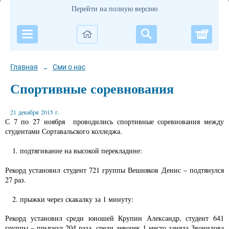
Перейти на полную версию
Корзи
Главная
Сми о нас
→
Спортивные соревнования
21 декабря 2015 г.
С 7 по 27 ноября проводились спортивные соревнования между
студентами Сортавальского колледжа.
1. подтягивание на высокой перекладине:
Рекорд установил студент 721 группы Вешняков Денис – подтянулся
27 раз.
2. прыжки через скакалку за 1 минуту:
Рекорд установил среди юношей Крупин Александр, студент 641
группы – прыгнул 204 раза, среди девочек 1 место заняла Звонилова