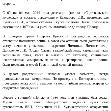
стороне.
С 05 на 06 мая 2014 года делегация филиала «Сортавальского
колледжа» в составе: заведующего Кузнецова Е.В., преподавателя
Кулагина С.И., а также студента 1 курса Кюлюева Павла, преодолела
расстояние в 1070 км на учебном автомобиле до города Полоцк.
В полоцком храме Покрова Пресвятой Богородицы состоялось
отпевание погибшего воина, а затем его останки были доставлены к
месту вечного упокоения – деревню Домники. Личные вещи
Даниленко Л.К. (Орден Славы, гвардейский знак, карманные часы,
чернильная ручка, каска и магазин от автомата), специально
изготовленная мемориальная плита, с гравировкой имени воина,
были переданы в музей Горянинской средней школы.
В целом родственники, которых удаётся разыскать, всегда
приглашаются на захоронение. По приезду в г. Питкяранта с ними
проводятся экскурсии с выездом на место гибели воинов, встречи со
студентами учреждения.
Вместе с группой «Поиск» в 1986 году при училище был создан
Музей Боевой Славы. Инициатором создания музея стал
руководитель НВП, Клименков И.Е. Художественное оформление