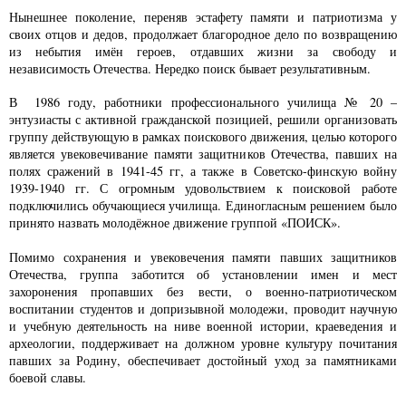
Нынешнее поколение, переняв эстафету памяти и патриотизма у
своих отцов и дедов, продолжает благородное дело по возвращению
из небытия имён героев, отдавших жизни за свободу и
независимость Отечества. Нередко поиск бывает результативным.
В 1986 году, работники профессионального училища № 20 –
энтузиасты с активной гражданской позицией, решили организовать
группу действующую в рамках поискового движения, целью которого
является увековечивание памяти защитников Отечества, павших на
полях сражений в 1941-45 гг, а также в Советско-финскую войну
1939-1940 гг. С огромным удовольствием к поисковой работе
подключились обучающиеся училища. Единогласным решением было
принято назвать молодёжное движение группой «ПОИСК».
Помимо сохранения и увековечения памяти павших защитников
Отечества, группа заботится об установлении имен и мест
захоронения пропавших без вести, о военно-патриотическом
воспитании студентов и допризывной молодежи, проводит научную
и учебную деятельность на ниве военной истории, краеведения и
археологии, поддерживает на должном уровне культуру почитания
павших за Родину, обеспечивает достойный уход за памятниками
боевой славы.