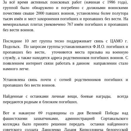
За всё время активных поисковых работ (начиная с 1986 года),
группой было обнаружено и погребено с должными воинскими
почестями свыше 2000 павших воинов, установлены более полутора
тысяч имён и мест захоронения погибших и пропавших без вести. На
мемориальных плитах увековечено 767 имён погибших и пропавших
без вести воинов.
Последние 10 лет группа тесно поддерживает связь с ЦАМО г.
Подольск. По запросам группы устанавливаются Ф.И.О. погибших и
пропавших без вести, уточняются места призыва на военную
службу, а также находятся адреса родственников погибших воинов. С
появлением интернет связи работать в данном направлении стало
намного легче.
Установлена связь почти с сотней родственников погибших и
пропавших без вести воинов.
Найденные с останками личные вещи, боевые награды, всегда
передаются родным и близким погибших.
Вот и накануне 69 годовщины со дня Великой Победы над
фашистскими захватчиками, администрацией Сортавальского
колледжа было принято решение передать останки найденного
советского солдата Даниленко Лазаря Кирилловича белорусской