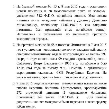
На братской могиле № 13 к 8 мая 2015 года - установили
новый памятник и 38 мемориальных плит, на которых
увековечено 348 Ф.И.О. погибших воинов. Установлена
именная плита младшему лейтенанту Дронову Дмитрию
Михайловичу, погибшему 17.02.1940 г. (на открытие
памятника был приглашён внук погибшего воина).
Изготовлена и установлена по периметру братского
захоронения оградка.
На братской могиле № 58 в посёлке Импилахти к 7 мая 2015
года установили мемориальную плиту гвардии лейтенанту
оперуполномоченному отдела контрразведки «Смерш» 297
гвардии стрелкового полка 99 гвардии стрелковой дивизии
Сафьянову Петру Васильевичу 1916 г.р. погибшего в бою
12.06.1944 года за высоту 99.0. Помощь в организации
мероприятия оказывала ФСБ Республики Карелия. На
торжественное открытие были приглашены родственники.
9 мая 2015 года установлена мемориальная плита на месте
гибели Березина Филиппа Григорьевича, красноармейца
272 стрелковой дивизии 2 стрелкового батальона,
пропавшего без вести 15.07.1944 г. Для поиска
родственников все материалы были переданы в телепередачу
«Жди меня».