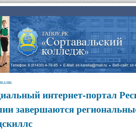
и о нас
иальный интернет-портал Рес
лии завершаются региональны
дскиллс