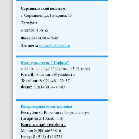
Сортавальский колледж
г. Сортавала, ул. Гагарина, 13
Телефон
8 (81430) 4-78-85
Факс
8 (81430) 4-78-85
Эл. почта
sk-karelia@mail.ru
Колледж-отель "София"
г. Сортавала, ул. Гагарина, 15 (3 этаж)
E-mail:
sofia-sorta@yandex.ru
Телефон
:
8-921-461-32-57
Факс
:
8 (81430) 4-78-85
Ветеринарная мини -клиника
Республика Карелия г. Сортавала ул.
Гагарина д.13,каб. 116
Контактный телефон :
Мария 8(900)4625816
Влада 8 (911) 4343221