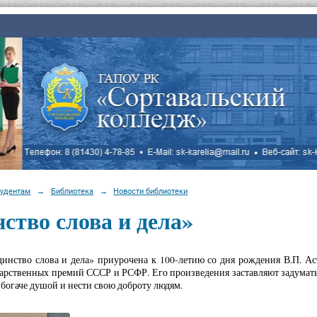
тудентам
→
Библиотека
→
Новости библиотеки
ство слова и дела»
инство слова и дела» приурочена к 100-летию со дня рождения В.П. Ас
дарственных премий СССР и РСФР. Его произведения заставляют задуматьс
 богаче душой и нести свою доброту людям.