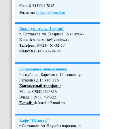
Факс
8 (81430) 4-78-85
Эл. почта
sk-karelia@mail.ru
Колледж-отель "София"
г. Сортавала, ул. Гагарина, 15 (3 этаж)
E-mail:
sofia-sorta@yandex.ru
Телефон
:
8-921-461-32-57
Факс
:
8 (81430) 4-78-85
Ветеринарная мини -клиника
Республика Карелия г. Сортавала ул.
Гагарина д.13,каб. 116
Контактный телефон :
Мария 8(900)4625816
Влада 8 (911) 4343221
Е-mail:
sk-karelia@mail.ru
Кафе "Юность"
г.Сортавала, ул. Дружбы народов, 21