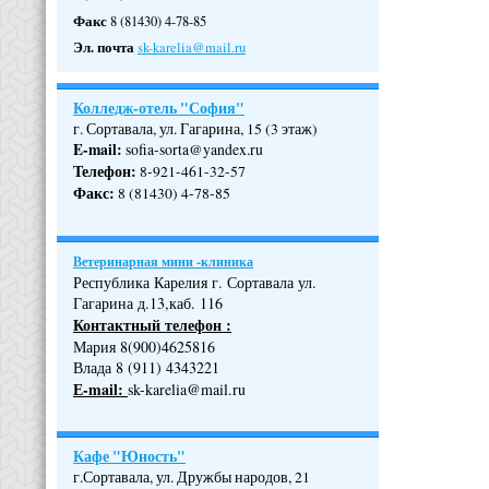
Факс
8 (81430) 4-78-85
Эл. почта
sk-karelia@mail.ru
Колледж-отель "София"
г. Сортавала, ул. Гагарина, 15 (3 этаж)
E-mail:
sofia-sorta@yandex.ru
Телефон
:
8-921-461-32-57
Факс
:
8 (81430) 4-78-85
Ветеринарная мини -клиника
Республика Карелия г. Сортавала ул.
Гагарина д.13,каб. 116
Контактный телефон :
Мария 8(900)4625816
Влада 8 (911) 4343221
Е-mail:
sk-karelia@mail.ru
Кафе "Юность"
г.Сортавала, ул. Дружбы народов, 21