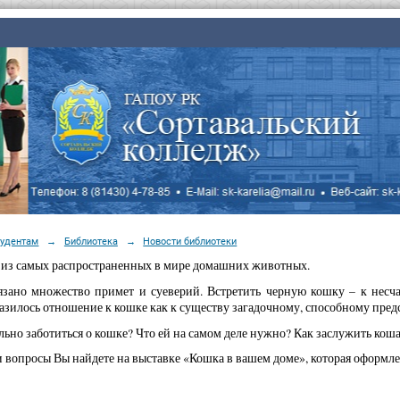
тудентам
→
Библиотека
→
Новости библиотеки
 из самых распространенных в мире домашних животных.
зано множество примет и суеверий. Встретить черную кошку – к несча
азилось отношение к кошке как к существу загадочному, способному предс
льно заботиться о кошке? Что ей на самом деле нужно? Как заслужить кош
и вопросы Вы найдете на выставке «Кошка в вашем доме», которая оформле